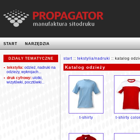
START
NARZĘDZIA
DZIAŁY TEMATYCZNE
start
::
tekstylia/nadruki
:: katalog odzi
Katalog odzieży
• tekstylia:
odzież, nadruki na
odzieży, wykrojach...
• druk cyfrowy:
ulotki,
wizytówki, pocztówki...
t-shirty
t-shirty colo